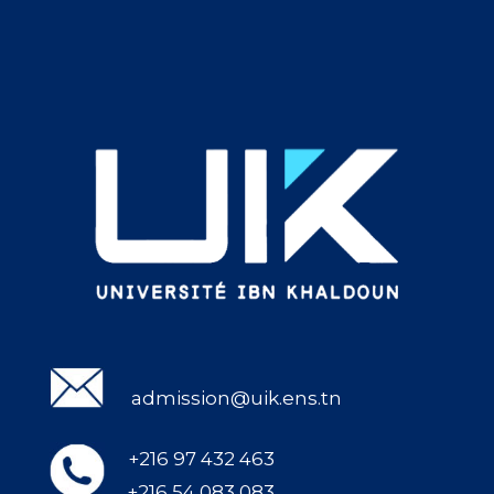
admission@uik.ens.tn
+216 97 432 463
+216 54 083 083