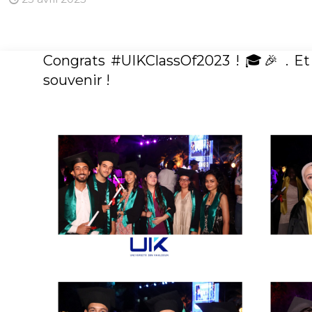
Congrats #UIKClassOf2023 ! 🎓🎉 . Et
souvenir !